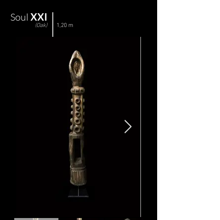
Soul
XXI
(Oak)
1,20 m