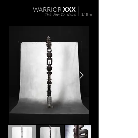
WARRIOR
XXX
2,10 m
(Oak, Zinc,Tin, Nails)